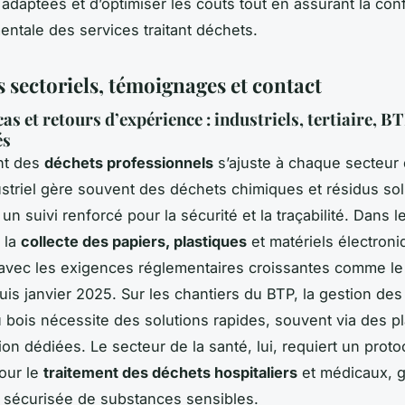
n adaptées et d’optimiser les coûts tout en assurant la con
ntale des services traitant déchets.
 sectoriels, témoignages et contact
as et retours d’expérience : industriels, tertiaire, BT
és
nt des
déchets professionnels
s’ajuste à chaque secteur d
ustriel gère souvent des déchets chimiques et résidus sol
un suivi renforcé pour la sécurité et la traçabilité. Dans le 
à la
collecte des papiers, plastiques
et matériels électroni
avec les exigences réglementaires croissantes comme le 
puis janvier 2025. Sur les chantiers du BTP, la gestion des
u bois nécessite des solutions rapides, souvent via des p
ion dédiées. Le secteur de la santé, lui, requiert un proto
our le
traitement des déchets hospitaliers
et médicaux, g
on sécurisée de substances sensibles.