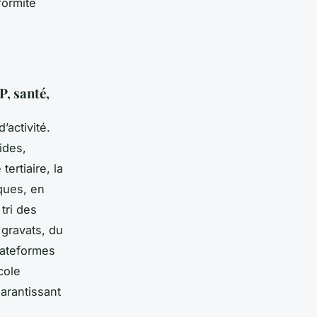
formité
P, santé,
’activité.
ides,
tertiaire, la
ques, en
tri des
 gravats, du
lateformes
cole
arantissant