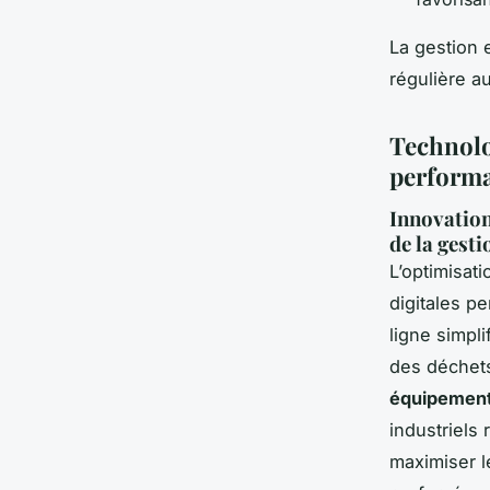
La gestion e
régulière a
Technolo
performa
Innovation
de la gesti
L’optimisati
digitales p
ligne simpli
des déchets
équipements
industriels 
maximiser le