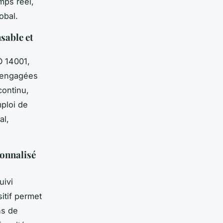
mps réel,
obal.
sable et
O 14001,
s engagées
continu,
ploi de
al,
sonnalisé
uivi
itif permet
ns de