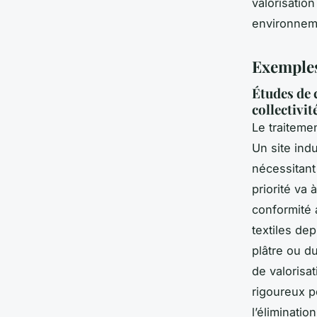
valorisatio
environneme
Exemples
Études de c
collectivit
Le traiteme
Un site ind
nécessitant 
priorité va 
conformité 
textiles de
plâtre ou d
de valorisat
rigoureux p
l’éliminati