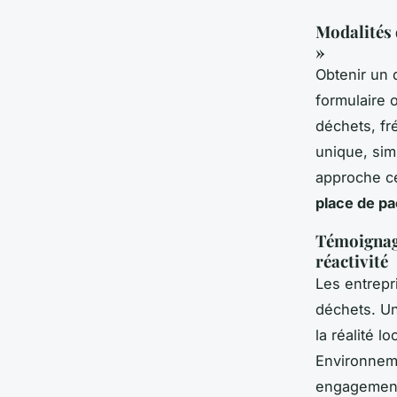
Modalités 
»
Obtenir un 
formulaire 
déchets, fr
unique, simp
approche ce
place de pa
Témoignages
réactivité
Les entrepr
déchets. Une
la réalité l
Environneme
engagement 