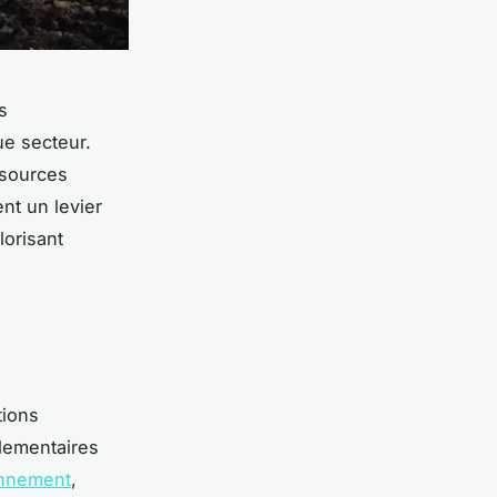
s
ue secteur.
ssources
nt un levier
lorisant
tions
glementaires
onnement
,