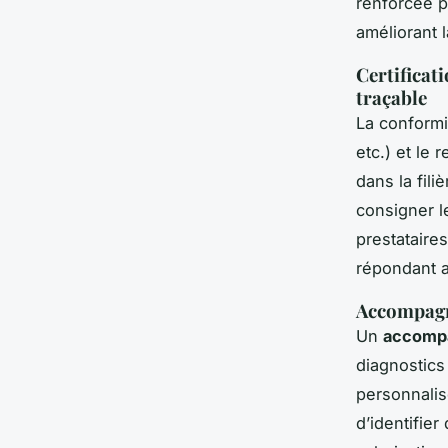
renforcée p
améliorant 
Certificat
traçable
La conformi
etc.) et le
dans la fili
consigner l
prestataires
répondant a
Accompagne
Un
accomp
diagnostics
personnalis
d’identifie