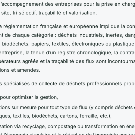
e l’accompagnement des entreprises pour la prise en charg
site, tri sélectif, traçabilité et valorisation.
a réglementation française et européenne implique la con
nt de chaque catégorie : déchets industriels, inertes, da
 biodéchets, papiers, textiles, électroniques ou plastiques
entreprise, la tenue d’un registre chronologique, la contra
érateurs agréés et la traçabilité des flux sont incontourn
tions et amendes.
s spécialisés de collecte de déchets professionnels prop
pour optimiser la gestion,
tions sur mesure pour tout type de flux (y compris déchets
ques, textiles, biodéchets, cartons, ferraille, etc.),
isation via recyclage, compostage ou transformation en éne
t l’économie circulaire et la réduction de l’empreinte envir