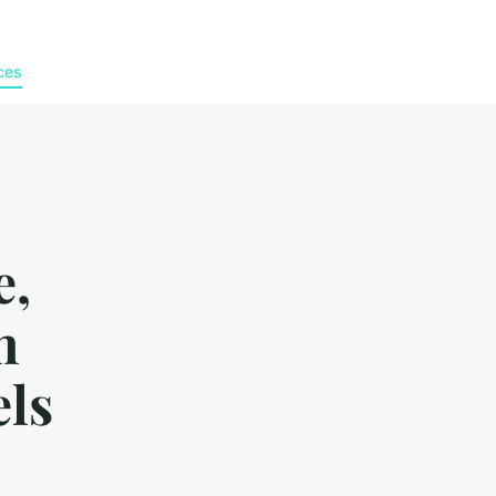
ces
e,
n
els