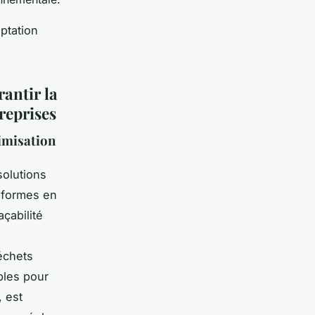
aptation
antir la
reprises
timisation
solutions
teformes en
açabilité
échets
ables pour
, est