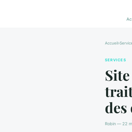
Ac
Accueil
›
Servic
SERVICES
Site
trai
des 
Robin — 22 m