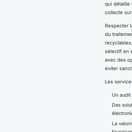
qui détaill
collecte sur 
Respecter l
du traiteme
recyclables,
sélectif en 
avec des op
éviter sanc
Les service
Un audit 
Des solu
électroni
La valor
favorisan