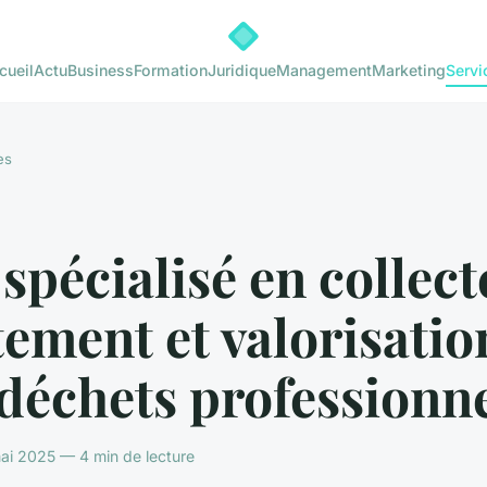
cueil
Actu
Business
Formation
Juridique
Management
Marketing
Servi
es
 spécialisé en collect
tement et valorisatio
déchets professionn
ai 2025 — 4 min de lecture