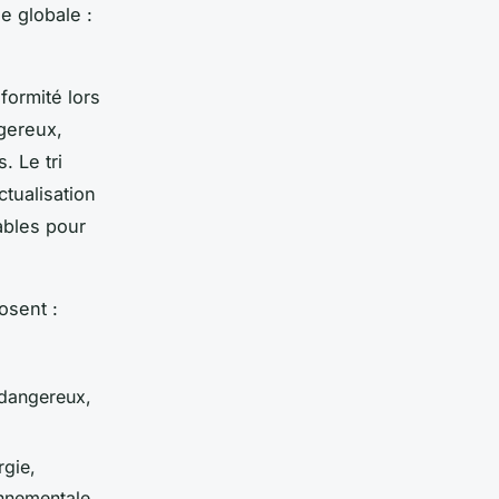
e globale :
formité lors
ngereux,
. Le tri
ctualisation
ables pour
osent :
 dangereux,
rgie,
onnementale.