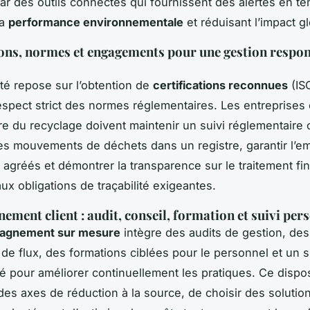
ar des outils connectés qui fournissent des alertes en te
la
performance environnementale
et réduisant l’impact gl
ions, normes et engagements pour une gestion respon
té repose sur l’obtention de
certifications reconnues
(IS
 respect strict des normes réglementaires. Les entreprise
ère du recyclage doivent maintenir un suivi réglementaire 
es mouvements de déchets dans un registre, garantir l’em
 agréés et démontrer la transparence sur le traitement fin
ux obligations de traçabilité exigeantes.
ment client : audit, conseil, formation et suivi per
agnement sur mesure
intègre des audits de gestion, des
 de flux, des formations ciblées pour le personnel et un s
é pour améliorer continuellement les pratiques. Ce dispos
r des axes de réduction à la source, de choisir des solutio