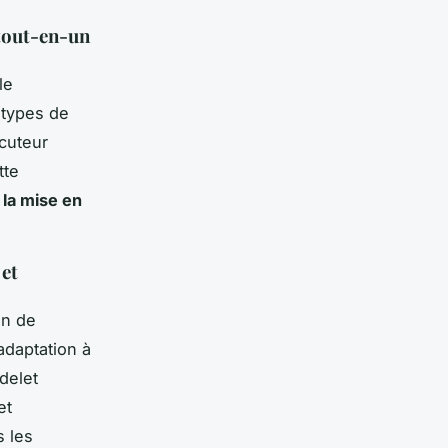
 tout-en-un
le
(types de
cuteur
tte
 la mise en
 et
on de
’adaptation à
udelet
et
s les